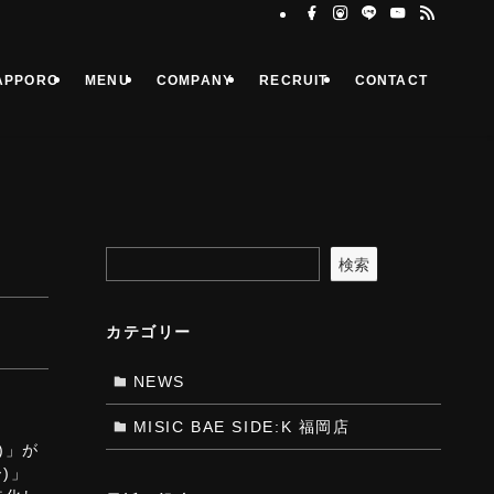
APPORO
MENU
COMPANY
RECRUIT
CONTACT
検索
カテゴリー
NEWS
MISIC BAE SIDE:K 福岡店
)」が
)」