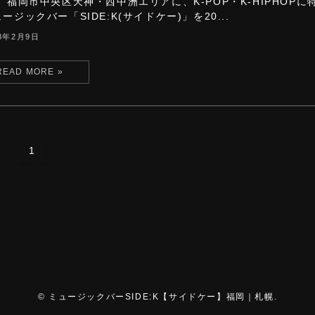
 福岡市中央区天神・西中洲エリアに、K-POP・K-HIPHOPに
ージックバー「SIDE:K(サイドケー)」を20...
23年2月9日
1
©
ミュージックバーSIDE:K【サイドケー】福岡｜札幌.